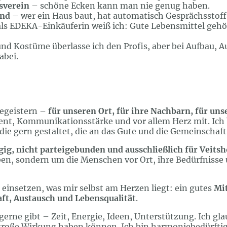
sverein
– schöne Ecken kann man nie genug haben.
und
– wer ein Haus baut, hat automatisch Gesprächsstoff
als EDEKA-Einkäuferin weiß ich: Gute Lebensmittel gehör
d Kostüme überlasse ich den Profis, aber bei Aufbau, 
abei.
egeistern –
für unseren Ort, für ihre Nachbarn, für un
ent, Kommunikationsstärke und vor allem Herz mit. Ich b
 die gern gestaltet, die an das Gute und die Gemeinschaft
ig, nicht parteigebunden und ausschließlich für Veit
ben, sondern um die Menschen vor Ort, ihre Bedürfnisse 
 einsetzen, was mir selbst am Herzen liegt: ein gutes
Mit
aft, Austausch und Lebensqualität
.
gerne gibt – Zeit, Energie, Ideen, Unterstützung. Ich gla
große Wirkung haben können. Ich bin harmoniebedürftig,