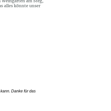
in Weingarten am Steg,
s alles könnte unser
n kann. Danke für das