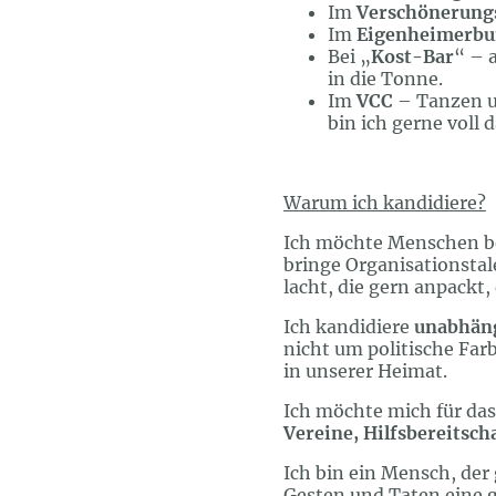
Im
Verschönerung
Im
Eigenheimerb
Bei „
Kost-Bar
“ – 
in die Tonne.
Im
VCC
– Tanzen un
bin ich gerne voll d
Warum ich kandidiere?
Ich möchte Menschen b
bringe Organisationstal
lacht, die gern anpackt,
Ich kandidiere
unabhäng
nicht um politische Far
in unserer Heimat.
Ich möchte mich für das
Vereine, Hilfsbereitsch
Ich bin ein Mensch, der 
Gesten und Taten eine 