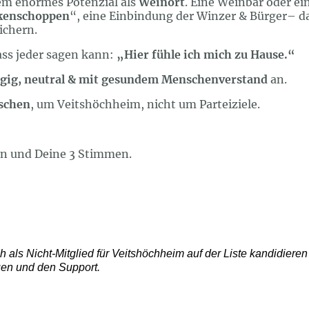
em enormes Potenzial als
Weinort
. Eine Weinbar oder e
kenschoppen
“, eine Einbindung der Winzer & Bürger– da
ichern.
ass jeder sagen kann:
„Hier fühle ich mich zu Hause.“
gig, neutral & mit gesundem Menschenverstand
an.
schen
, um Veitshöchheim, nicht um Parteiziele.
en und Deine 3 Stimmen.
h als Nicht-Mitglied für Veitshöchheim auf der Liste kandidiere
en und den Support.