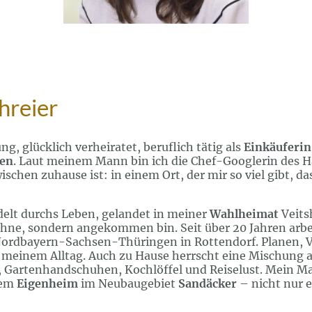
hreier
ung, glücklich verheiratet, beruflich tätig als
Einkäuferin
en
. Laut meinem Mann bin ich die Chef-Googlerin des Ha
schen zuhause ist: in einem Ort, der mir so viel gibt, d
delt durchs Leben, gelandet in meiner
Wahlheimat
Veits
hne, sondern angekommen bin. Seit über 20 Jahren arbe
rdbayern-Sachsen-Thüringen in Rottendorf. Planen, 
 meinem Alltag. Auch zu Hause herrscht eine Mischung 
n, Gartenhandschuhen, Kochlöffel und Reiselust. Mein 
rem
Eigenheim
im Neubaugebiet
Sandäcker
– nicht nur 