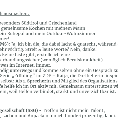
ich ausmachen:
esonders Südtirol und Griechenland
as gemeinsame
Kochen
mit meinem Mann
 mein Ruhepol und mein Outdoor-Wohnzimmer
mer!
MS): Ja, ich bin die, die dabei lacht & quatscht, während
sehr wichtig. Streit & laute Worte? Nein, danke.
keine Liste gibt, erstelle ich eine
erhandlungssicher (womöglich Berufskrankheit)
was im Internet. Immer.
ändig
unterwegs
und komme selten ohne ein Gespräch zu
 Serie „Frühling“ im ZDF – Katja, die Dorfhelferin, inspir
 selbst: Als
1. Sprecherin
und Mitglied des Organisation
fe
helfe ich im Ort aktiv mit. Gemeinsam unterstützen 
ein, weil Helfen verbindet, stärkt und unverzichtbar ist.
gesellschaft (SSG)
- Treffen ist nicht mein Talent,
, Lachen und Anpacken bin ich hundertprozentig dabei.