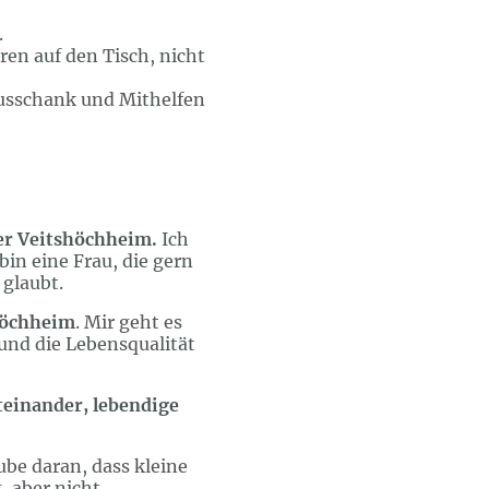
.
en auf den Tisch, nicht
Ausschank und Mithelfen
ser Veitshöchheim.
Ich
in eine Frau, die gern
 glaubt.
shöchheim
. Mir geht es
und die Lebensqualität
einander, lebendige
ube daran, dass kleine
 aber nicht