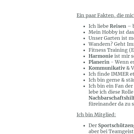
Ein paar Fakten, die m
Ich liebe
Reisen
– b
Mein Hobby ist d
Unser Garten ist
Wandern? Geht Im
Fitness Training (E
Harmonie
ist mir 
Planerin
- Wenn es 
Kommunikativ
& V
Ich finde IMMER et
Ich bin gerne & st
Ich bin ein Fan der
lebe ich diese Rolle
Nachbarschaftshil
füreinander da zu s
Ich bin Mitglied:
Der
Sportschützen
aber bei Teamgeist